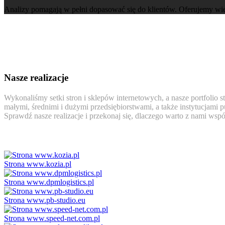
Analizy pomagają w pełni dopasować się do klientów. Oferujemy wi
Nasze realizacje
Wykonaliśmy setki stron i sklepów internetowych, a nasze portfolio
małymi, średnimi i dużymi przedsiębiorstwami, a także instytucjami
Sprawdź nasze realizacje i przekonaj się, dlaczego warto z nami wsp
Strona www.kozia.pl
Strona www.dpmlogistics.pl
Strona www.pb-studio.eu
Strona www.speed-net.com.pl