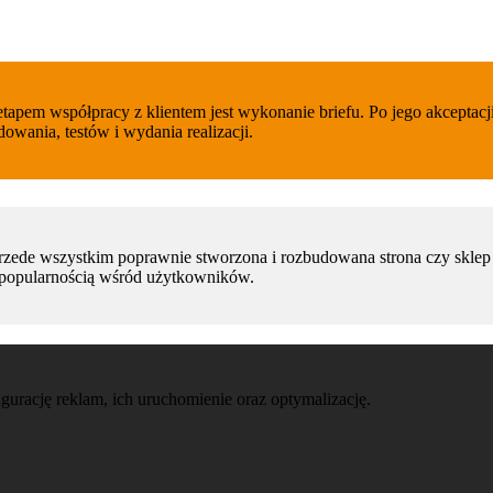
etapem współpracy z klientem jest wykonanie briefu. Po jego akcept
dowania, testów i wydania realizacji.
rzede wszystkim poprawnie stworzona i rozbudowana strona czy skle
ię popularnością wśród użytkowników.
urację reklam, ich uruchomienie oraz optymalizację.