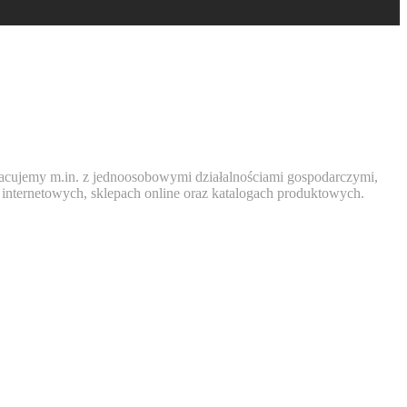
pracujemy m.in. z jednoosobowymi działalnościami gospodarczymi,
 internetowych, sklepach online oraz katalogach produktowych.