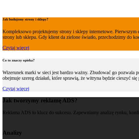
Jak budujemy strony i sklepy?
Kompleksowo projektujemy strony i sklepy internetowe. Pierwszym 
strony lub sklepu. Gdy klient da zielone światło, przechodzimy do ko
Czytaj więcej
Co to znaczy opieka?
Wizerunek marki w sieci jest bardzo ważny. Zbudować go pozwala p
obejmuje szereg działań, które sprawią, że witryna będzie cieszyć s
Czytaj więcej
Jak tworzymy reklamę ADS?
Reklama ADS to klucz do sukcesu. Zapewniamy analizę rynku, konfig
Analizy