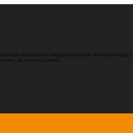
aliśmy jako Maciej Sikora Usługi Informatyczne. Stale się rozwijamy
i powiedz, jak możemy Ci pomóc.