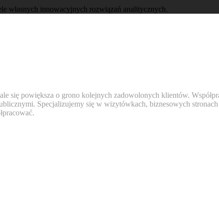
ele własnych innowacyjnych rozwiązań analitycznych.
 stale się powiększa o grono kolejnych zadowolonych klientów. Współ
 publicznymi. Specjalizujemy się w wizytówkach, biznesowych stronach
ółpracować.